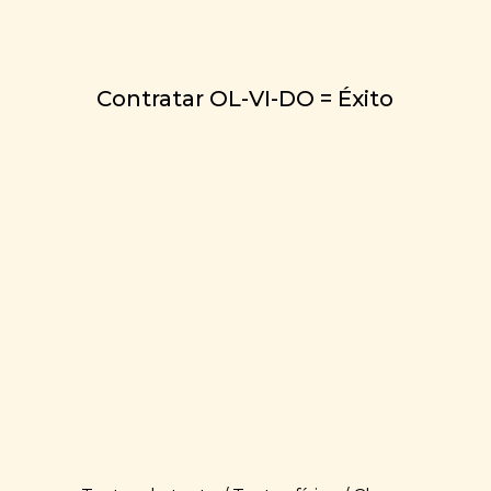
despierta la nostalgia, celebra los recuerdos
y conecta con lo más profundo de cada
espectador.
Contratar OL-VI-DO = Éxito